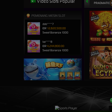
Video Slots Popular
PEMENANG MESIN SLOT
dob****7
IDR
12,820,500.00
Sweet Bonanza 1000
ba****8
IDR
4,244,800.00
Sweet Bonanza 1000
t****9
IDR
3,828,750.00
Gates of Olympus 1000
pastig****1
IDR
2,597,000.00
Gates of Olympus Super
Scatter
d***p
IDR
2,228,480.00
Gates of Olympus Super