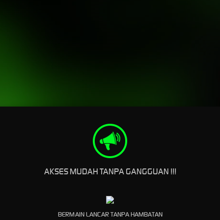
AKSES MUDAH TANPA GANGGUAN !!!
BERMAIN LANCAR TANPA HAMBATAN