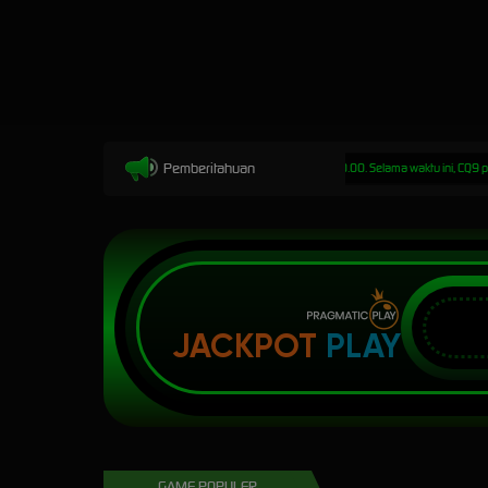
Pemberitahuan
dwal: CQ9 pada 07-Agt-2026 dari 12.09.09 sampai 16.00.00. Selama waktu ini, CQ9 permainan 
JACKPOT
PLAY
GAME POPULER