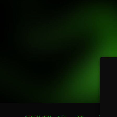
Scatter
semla****a
IDR
1,830,060.00
Mahjong Wins 2
dob****7
IDR
1,758,000.00
Sweet Bonanza 1000
pastig****1
IDR
1,628,400.00
Gates of Olympus Super
Scatter
yo****5
IDR
1,621,800.00
Gates of Olympus Super
Scatter
dob****7
IDR
1,609,000.00
Sweet Bonanza 1000