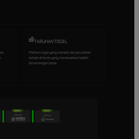
TARUHAN TOGEL
aan
Platform togel yang menarik dari perusahan
e
terbaik di dunia yang menawarkan hadiah
kemenangan besar