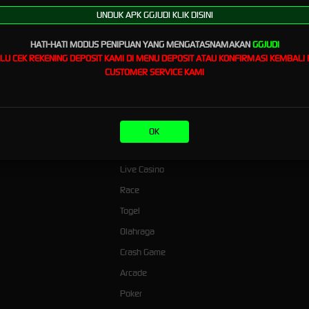
k Daftar Slot Gacor Online Ultr
UNDUK APK GGJUDI KLIK DISINI
7 ggjudi daftar slot gacor online terpercaya mudah maxwin yang menyediakan permainan terlengkap d
ir. Layanan Kami akan memberikan pengalaman judi slot terbaik kepada Anda semua. Menjadi mem
HATI-HATI MODUS PENIPUAN YANG MENGATASNAMAKAN
GGJUDI
LU CEK REKENING DEPOSIT KAMI DI MENU DEPOSIT ATAU KONFIRMASI KEMBALI
CUSTOMER SERVICE KAMI
Kategori
Du
Hot Games
OK
Slots
Live Casino
Race
Togel
Olahraga
Crash Game
Arcade
Poker