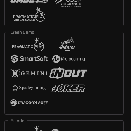
Crash Game
Arcade