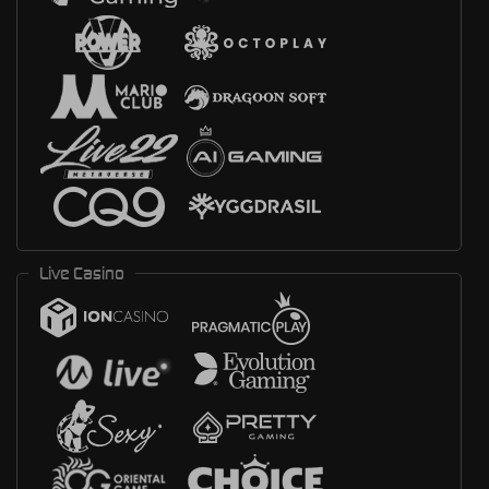
Live Casino