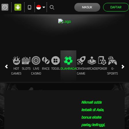
MASUK
DAFTAR
HOT
SLOTS
LIVE
RACE
TOGEL
OLAHRAGA
CRASH
ARCADE
POKER
E-
SABUN
GAMES
CASINO
GAME
SPORTS
AYAM
Nikmati odds
terbaik di Asia,
bonus ekstra
parlay tertinggi,