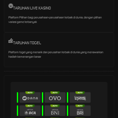
TARUHAN LIVE KASINO
Platform Pilihan bagi perusahaan-perusahaan terbaik di dunia, dengan pilihan
variasi game terbanyak
TARUHAN TOGEL
Platform togel yang menarik dari perusahan terbaik di dunia yang menawarkan
hadiah kemenangan besar