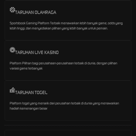
TARUHAN OLAHRAGA
Sportsbook Gaming Platform Terbaik menawarkan lebih banyak game, odds yang
lebih tinggi, dan menyediakan pilihan yang lebih banyak untuk pemain.
TARUHAN LIVE KASINO
Platform Pilihan bagi perusahaan-perusahaan terbaik di dunia, dengan pilihan
variasi game terbanyak
TARUHAN TOGEL
Platform togel yang menarik dari perusahan terbaik di dunia yang menawarkan
hadiah kemenangan besar