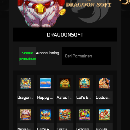
DRAGOONSOFT
Semua
Arcade
Fishing
permainan
Dragon Palace Fishing
Happy Fish
Aztec Treasure
Let's Enhance
Goddess or Crash
Ninja Fishing
Let's Shoot
Crazy Orb
Golden Zuma
Big Hammer