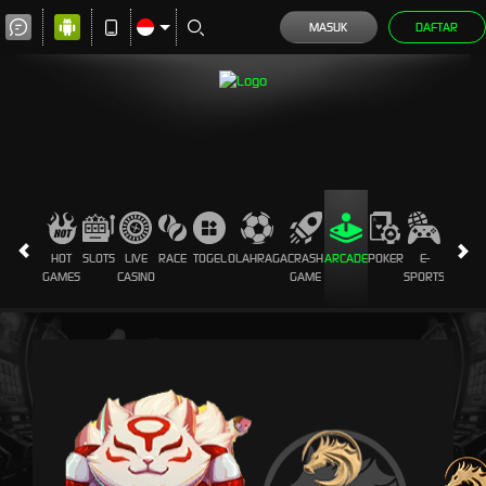
MASUK
DAFTAR
HOT
SLOTS
LIVE
RACE
TOGEL
OLAHRAGA
CRASH
ARCADE
POKER
E-
SABUN
GAMES
CASINO
GAME
SPORTS
AYAM