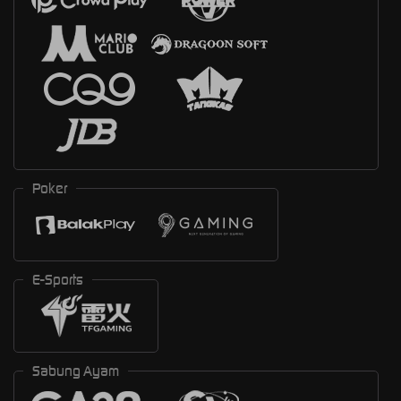
Poker
E-Sports
Sabung Ayam