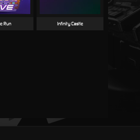
e Run
Infinity Castle