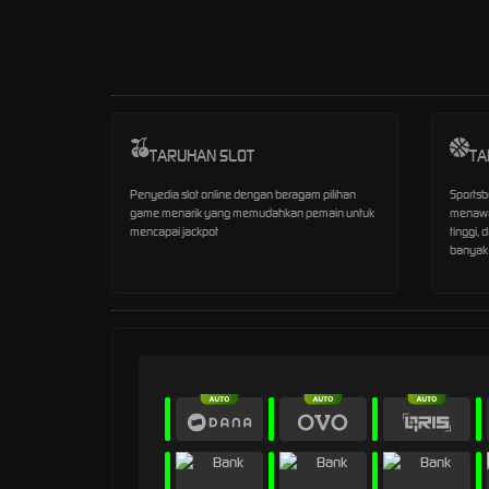
TARUHAN SLOT
TA
Penyedia slot online dengan beragam pilihan
Sportsb
game menarik yang memudahkan pemain untuk
menawar
mencapai jackpot
tinggi,
banyak 