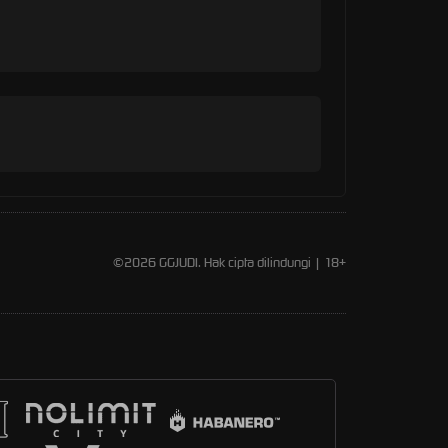
©2026 GGJUDI. Hak cipta dilindungi | 18+