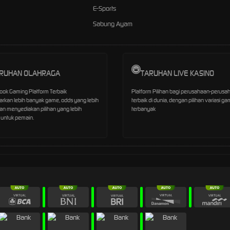
E-Sports
Sabung Ayam
RUHAN OLAHRAGA
TARUHAN LIVE KASINO
ook Gaming Platform Terbaik
Platform Pilihan bagi perusahaan-perusa
kan lebih banyak game, odds yang lebih
terbaik di dunia, dengan pilihan variasi g
 dan menyediakan pilihan yang lebih
terbanyak
untuk pemain.