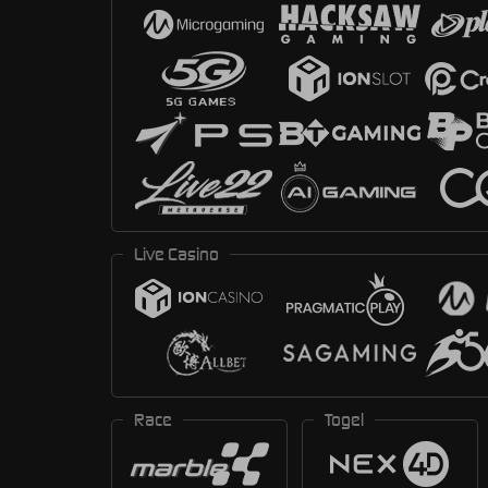
Live Casino
Race
Togel