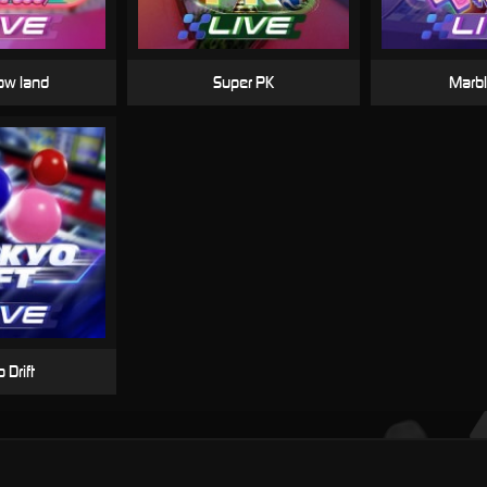
ow land
Super PK
Marbl
 Drift