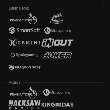
Crash Game
Arcade