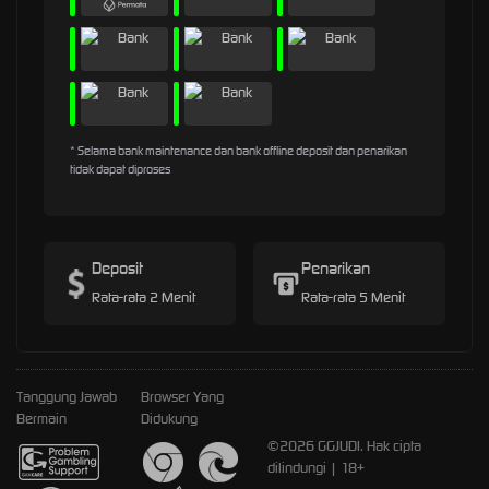
* Selama bank maintenance dan bank offline deposit dan penarikan
tidak dapat diproses
Deposit
Penarikan
Rata-rata 2 Menit
Rata-rata 5 Menit
Tanggung Jawab
Browser Yang
Bermain
Didukung
©2026 GGJUDI. Hak cipta
dilindungi | 18+