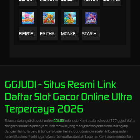
FIERCE FISHING
FA CHAI FISHING
MONKEY KING FISHING
STAR HUNTER
GGJUDI - Situs Resmi Link
Daftar Slot Gacor Online Ultra
Terpercaya 2026
Selamat datang di situs slot online
GGJUDI
Indonesia. Kami adalah situs slot777 ggjudi daftar
slot gacor online terpercaya mudah maxwin yang menyediakan permainan terlengkap
dengan fitur rtp terbaru & bonus terbesar hari ini. GG Judi sendiri adalah link yang sudah
tersertifikasi resmi sehingga terjamin berkualitas dan fair. Layanan Kami akan memberikan