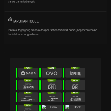
variasi game terbanyak
TARUHAN TOGEL
Platform togel yang menarik dari perusahan terbaik di dunia yang menawarkan
hadiah kemenangan besar