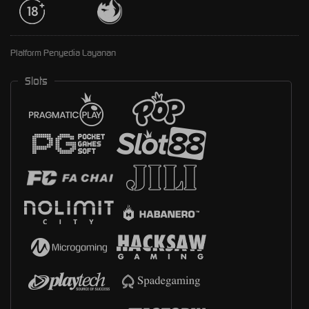
Platform Penyedia Layanan
Slots