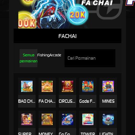
FACHAI
Semua
Fishing
Arcade
permainan
BAO CHUAN FISHING
FA CHAI DOZER
CIRCUS DOZER
Gods Fortune Fishing
MINES
SUPER COLOR GAME
MONEY TREE DOZER
Go Go Rise
TOWER
LIGHTNING BOMB