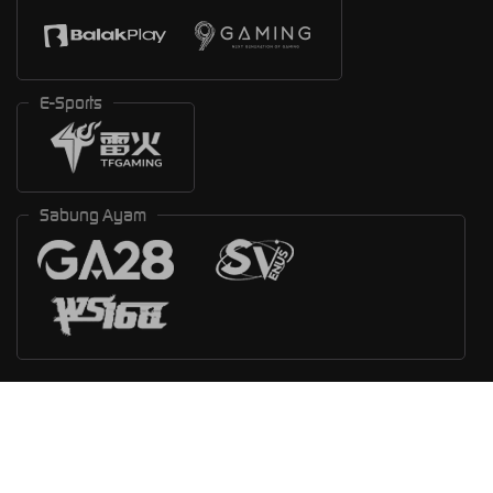
E-Sports
Sabung Ayam