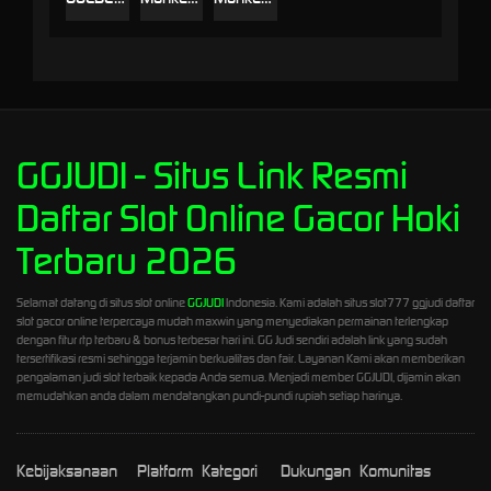
GGJUDI - Situs Link Resmi
Daftar Slot Online Gacor Hoki
Terbaru 2026
Selamat datang di situs slot online
GGJUDI
Indonesia. Kami adalah situs slot777 ggjudi daftar
slot gacor online terpercaya mudah maxwin yang menyediakan permainan terlengkap
dengan fitur rtp terbaru & bonus terbesar hari ini. GG Judi sendiri adalah link yang sudah
tersertifikasi resmi sehingga terjamin berkualitas dan fair. Layanan Kami akan memberikan
pengalaman judi slot terbaik kepada Anda semua. Menjadi member GGJUDI, dijamin akan
memudahkan anda dalam mendatangkan pundi-pundi rupiah setiap harinya.
Kebijaksanaan
Platform
Kategori
Dukungan
Komunitas