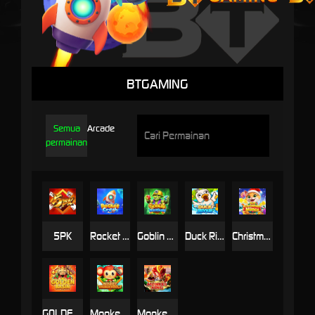
BTGAMING
Semua
Arcade
permainan
5PK
Rocket Crash
Goblin Treasure
Duck River
Christmas Mines
GOLDEN BASIN
Monkey Thunderbolt
Monkey King