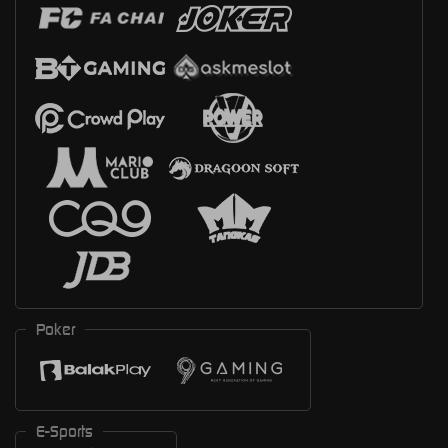
Poker
E-Sports