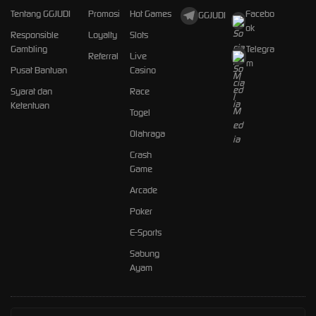
Tentang GGJUDI
Promosi
Hot Games
Facebo
GGJUDI
ok
Responsible
Loyalty
Slots
Gambling
Telegra
Referral
Live
m
Pusat Bantuan
Casino
Syarat dan
Race
Ketentuan
Togel
Olahraga
Crash
Game
Arcade
Poker
E-Sports
Sabung
Ayam