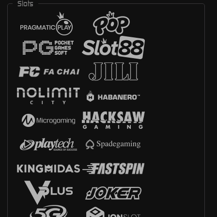
Slots