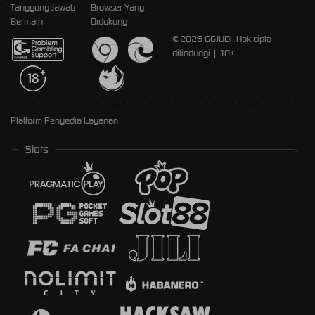
Tanggung Jawab
Browser Yang
Bermain
Didukung
©2026 GGJUDI. Hak cipta
dilindungi | 18+
Platform Penyedia Layanan
Slots