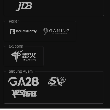
Poker
E-Sports
Sabung Ayam