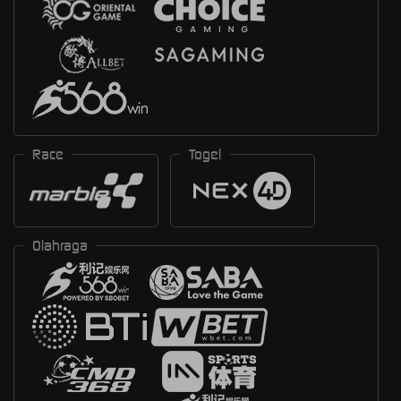
Race
Togel
Olahraga