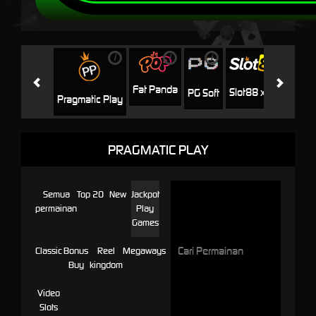
i
i
i
i
i
Facha
Fat Panda
Slot88 x PP
PG Soft
Pragmatic Play
PRAGMATIC PLAY
Semua
Top 20
New
Jackpot
permainan
Play
Games
Classic
Bonus
Reel
Megaways
Buy
kingdom
Video
Slots