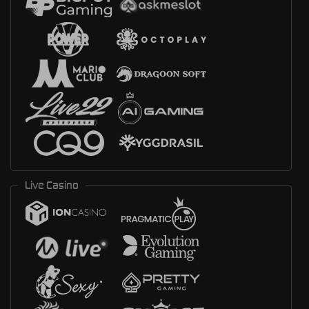
Live Casino