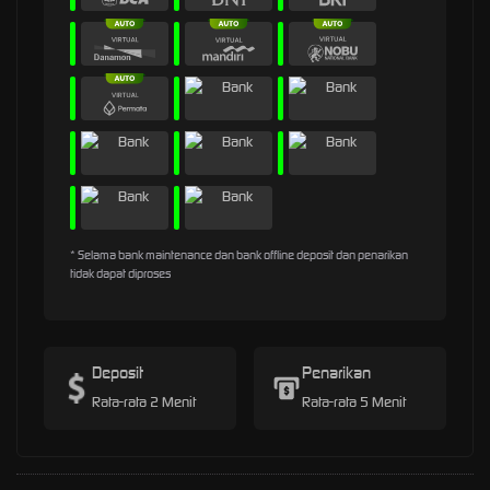
* Selama bank maintenance dan bank offline deposit dan penarikan
tidak dapat diproses
Deposit
Penarikan
Rata-rata 2 Menit
Rata-rata 5 Menit