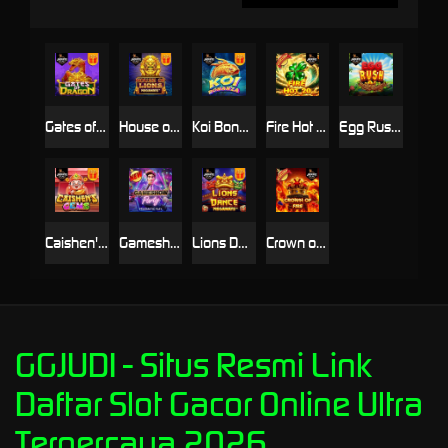
Gates of Dragon Jackpot Play
House of Lions Megaways Jackpot Play
Koi Bonanza Jackpot Play
Fire Hot 20 Jackpot Play
Egg Rush Jackpot Play
Caishen's Gems Jackpot Play
Gameshow Party Jackpot Play
Lions Dance Megaways Jackpot Play
Crown of Fire Jackpot Play
GGJUDI - Situs Resmi Link
Daftar Slot Gacor Online Ultra
Terpercaya 2026