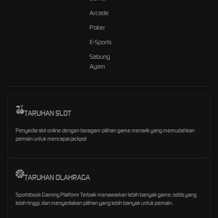
Arcade
Poker
E-Sports
Sabung
Ayam
TARUHAN SLOT
Penyedia slot online dengan beragam pilihan game menarik yang memudahkan
pemain untuk mencapai jackpot
TARUHAN OLAHRAGA
Sportsbook Gaming Platform Terbaik menawarkan lebih banyak game, odds yang
lebih tinggi, dan menyediakan pilihan yang lebih banyak untuk pemain.