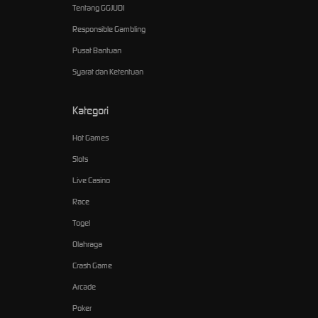
Tentang GGJUDI
Responsible Gambling
Pusat Bantuan
Syarat dan Ketentuan
Kategori
Hot Games
Slots
Live Casino
Race
Togel
Olahraga
Crash Game
Arcade
Poker