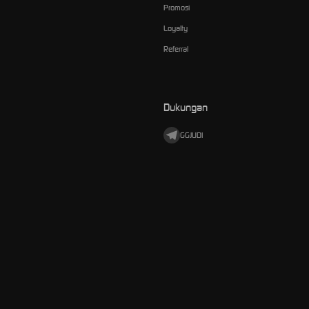
Promosi
Loyalty
Referral
Dukungan
GGJUDI