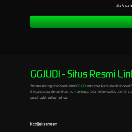
Jika Anda t
GGJUDI - Situs Resmi Lin
Selamat datang di situs slot online
GGJUDI
Indonesia. Kami adalah situs slot
link yang sudah tersertifikasi resmi sehingga terjamin berkualitas dan 
pundi rupiah setiap harinya.
Kebijaksanaan