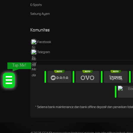
E-Sports
Sabung Ayam
Komunitas
Facebook
Telegram
Tap Me!
* Selama bank maintenance dan bank offline deposit dan penarikan tida