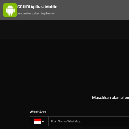
GGJUDI Aplikasi Mobile
Jangan tampilkan lagi hari ini
Masukkan alamat ema
WhatsApp
+62