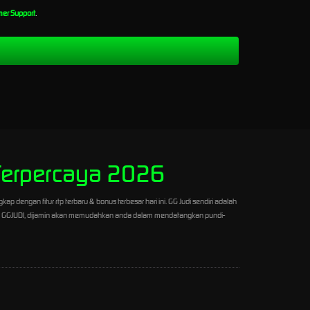
er Support
.
a Terpercaya 2026
 dengan fitur rtp terbaru & bonus terbesar hari ini. GG Judi sendiri adalah
ember GGJUDI, dijamin akan memudahkan anda dalam mendatangkan pundi-